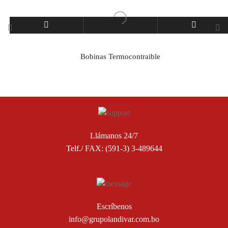
Bobinas Termocontraible
Llámanos 24/7
Telf./ FAX: (591-3) 3-489644
Escríbenos
info@grupolandivar.com.bo