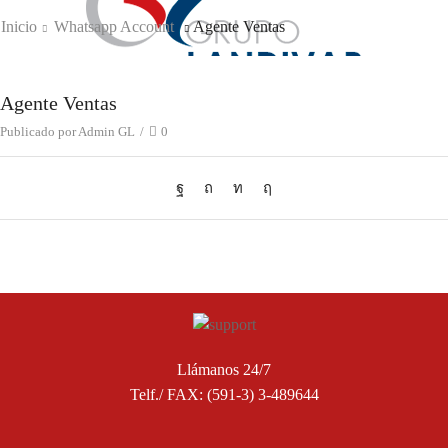
Inicio
Whatsapp Account
Agente Ventas
Agente Ventas
Publicado por
Admin GL
/
0
Llámanos 24/7
Telf./ FAX: (591-3) 3-489644