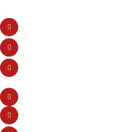
Servicios de Impresión OffSet de Bobina a Bobina y de
Bobina a Hoja.
Bobinas de Papel y otros sustratos con impresión de
Seguridad, con recubrimientos especiales.
Impresión en Flexografía para todo tipo de sustratos
tales como: papel, prolipropileno y polietileno.
Servicios de Rebobinado y corte de Bobinas.
Servicios de aplicación de Adhesivos y colas a
diferentes sustrato.