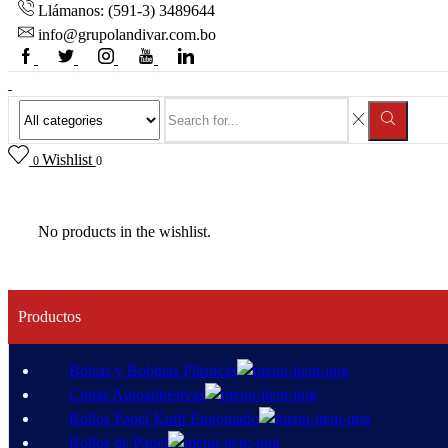
Llámanos: (591-3) 3489644
info@grupolandivar.com.bo
Wishlist
0
0
No products in the wishlist.
Productos
Bolsas y Bobinas Plásticas
Cintas Autoadhesivas
Rollos Papel Kraft Engomado
Rollos de Papel