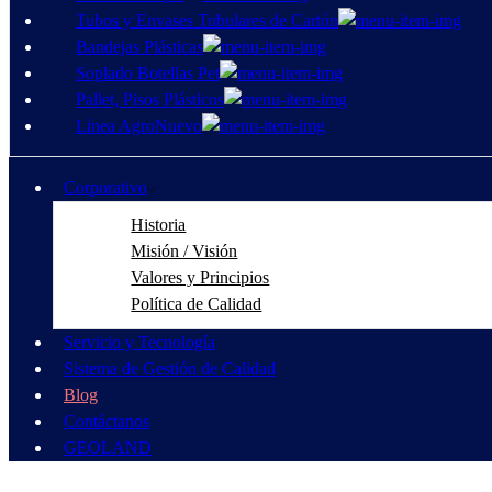
Tubos y Envases Tubulares de Cartón
Bandejas Plásticas
Soplado Botellas Pet
Pallet, Pisos Plásticos
Línea Agro
Nuevo
Corporativo
Historia
Misión / Visión
Valores y Principios
Política de Calidad
Servicio y Tecnología
Sistema de Gestión de Calidad
Blog
Contáctanos
GEOLAND