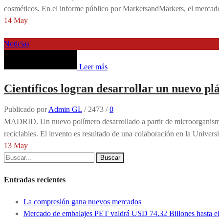
cosméticos. En el informe público por MarketsandMarkets, el mercad
14
May
Noticias
Leer más
Científicos logran desarrollar un nuevo pl
Publicado por
Admin GL
/
2473
/
0
MADRID. Un nuevo polímero desarrollado a partir de microorganismos 
reciclables. El invento es resultado de una colaboración en la Univers
13
May
Buscar
Entradas recientes
La compresión gana nuevos mercados
Mercado de embalajes PET valdrá USD 74.32 Billones hasta e