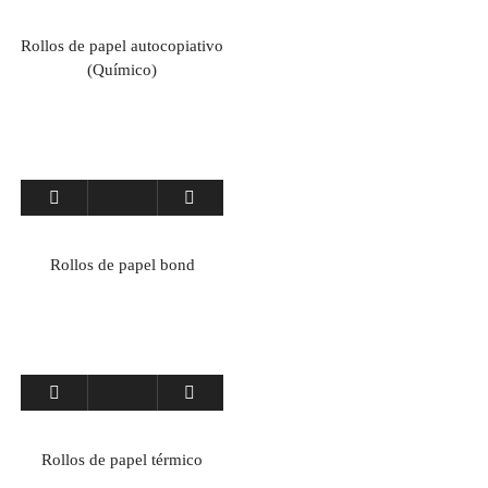
Empaque en Blíster
Rollos de papel autocopiativo
Soplado de Botellas Pet
(Químico)
Tubos y Envases Tubulares de Cartón
Uncategorized
Rollos de papel bond
Rollos de papel térmico