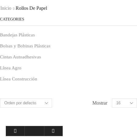
Inicio
Rollos De Papel
CATEGORIES
Bandejas Plásticas
Bolsas y Bobinas Plásticas
Cintas Autoadhesivas
Línea Agro
Línea Construcción
Pallet y Pisos Plásticos
Rollos de Papel
Mostrar
Rollos Papel Kraft Engomado
Servicios
CO-PACKER