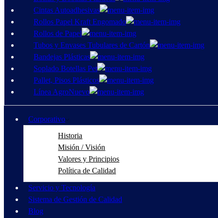
Cintas Autoadhesivas
Rollos Papel Kraft Engomado
Rollos de Papel
Tubos y Envases Tubulares de Cartón
Bandejas Plásticas
Soplado Botellas Pet
Pallet, Pisos Plásticos
Línea Agro
Nuevo
Corporativo
Historia
Misión / Visión
Valores y Principios
Política de Calidad
Servicio y Tecnología
Sistema de Gestión de Calidad
Blog