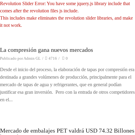
Revolution Slider Error: You have some jquery.js library include that
comes after the revolution files js include.
This includes make eliminates the revolution slider libraries, and make
it not work.
To fix it you can:
1. In the Slider Settings -> Troubleshooting set option:
Put JS
La compresión gana nuevos mercados
Noticias
Includes To Body
option to true.
Publicado por
Admin GL
/
4716
/
0
2. Find the double jquery.js include and remove it.
Desde el inicio del proceso, la elaboración de tapas por compresión era
destinada a grandes volúmenes de producción, principalmente para el
mercado de tapas de agua y refrigerantes, que en general podían
justificar esa gran inversión. Pero con la entrada de otros competidores
en el...
Mercado de embalajes PET valdrá USD 74.32 Billones
Noticias